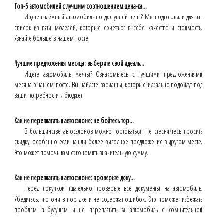
Топ-5 автомобилей с лучшим соотношением цена-ка...
Ищете надёжный автомобиль по доступной цене? Мы подготовили для вас
список из пяти моделей, которые сочетают в себе качество и стоимость.
Узнайте больше в нашем посте!
Лучшие предложения месяца: выберите свой идеаль...
Ищете автомобиль мечты? Ознакомьтесь с лучшими предложениями
месяца в нашем посте. Вы найдёте варианты, которые идеально подойдут под
ваши потребности и бюджет.
Как не переплатить в автосалоне: не бойтесь тор...
В большинстве автосалонов можно торговаться. Не стесняйтесь просить
скидку, особенно если нашли более выгодное предложение в другом месте.
Это может помочь вам сэкономить значительную сумму.
Как не переплатить в автосалоне: проверьте доку...
Перед покупкой тщательно проверьте все документы на автомобиль.
Убедитесь, что они в порядке и не содержат ошибок. Это поможет избежать
проблем в будущем и не переплатить за автомобиль с сомнительной