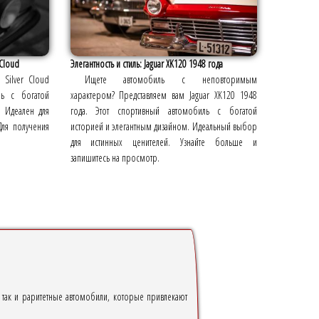
 Cloud
Элегантность и стиль: Jaguar XK120 1948 года
 Silver Cloud
Ищете автомобиль с неповторимым
ль с богатой
характером? Представляем вам Jaguar XK120 1948
 Идеален для
года. Этот спортивный автомобиль с богатой
Для получения
историей и элегантным дизайном. Идеальный выбор
для истинных ценителей. Узнайте больше и
запишитесь на просмотр.
, так и раритетные автомобили, которые привлекают