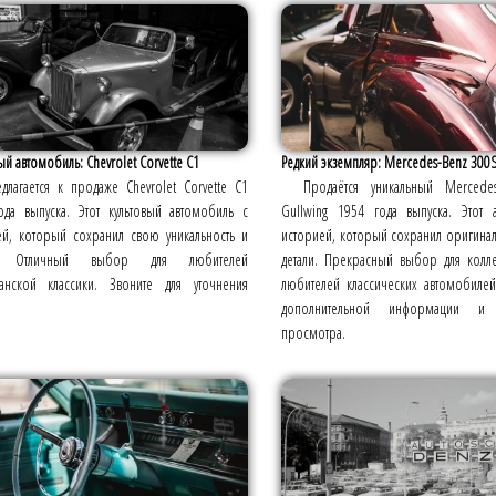
ый автомобиль: Chevrolet Corvette C1
Редкий экземпляр: Mercedes-Benz 300S
длагается к продаже Chevrolet Corvette C1
Продаётся уникальный Mercede
ода выпуска. Этот культовый автомобиль с
Gullwing 1954 года выпуска. Этот 
ей, который сохранил свою уникальность и
историей, который сохранил оригина
. Отличный выбор для любителей
детали. Прекрасный выбор для колл
анской классики. Звоните для уточнения
любителей классических автомобилей
.
дополнительной информации и 
просмотра.