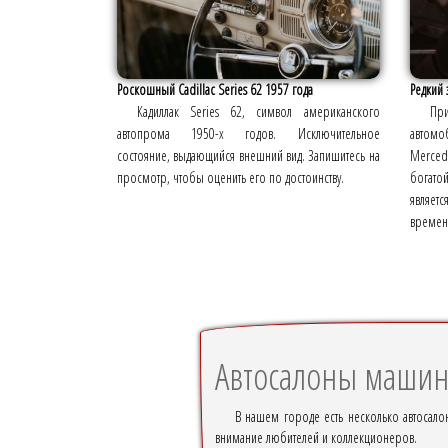
Роскошный Cadillac Series 62 1957 года
Редкий 
Кадиллак Series 62, символ американского
Пр
автопрома 1950-х годов. Исключительное
автомо
состояние, выдающийся внешний вид. Запишитесь на
Mercede
просмотр, чтобы оценить его по достоинству.
богато
являетс
времен
Автосалоны машин
В нашем городе есть несколько автосалон
внимание любителей и коллекционеров.