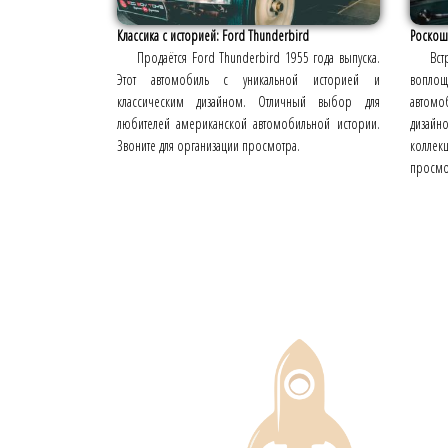
Классика с историей: Ford Thunderbird
Роскошь
Продаётся Ford Thunderbird 1955 года выпуска.
Вст
Этот автомобиль с уникальной историей и
вопло
классическим дизайном. Отличный выбор для
автомо
любителей американской автомобильной истории.
дизайн
Звоните для организации просмотра.
коллек
просмот