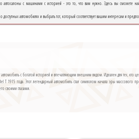
о автосалоны с машинами с историей - это то, что вам нужно. Здесь вы сможете най
 о доступных автомобилях и выбрать тот, который соответствует вашим интересам и предп
Этот автомобиль с богатой историей и впечатляющим внешним видом. Идеален для тех, кто 
el T 1915 года. Этот легендарный автомобиль стал символом начала эры массового пр
его своими глазами.