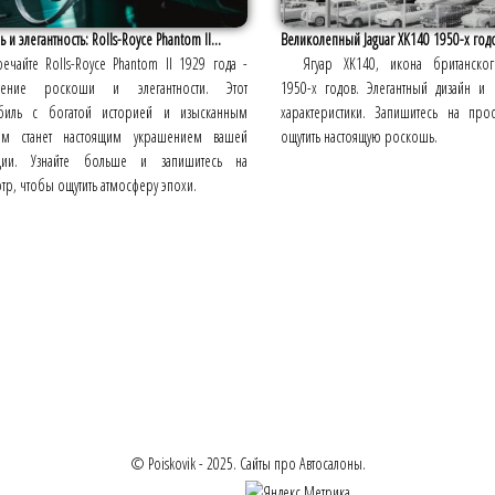
 и элегантность: Rolls-Royce Phantom II...
Великолепный Jaguar XK140 1950-х год
речайте Rolls-Royce Phantom II 1929 года -
Ягуар XK140, икона британско
щение роскоши и элегантности. Этот
1950-х годов. Элегантный дизайн и
биль с богатой историей и изысканным
характеристики. Запишитесь на про
ом станет настоящим украшением вашей
ощутить настоящую роскошь.
ции. Узнайте больше и запишитесь на
р, чтобы ощутить атмосферу эпохи.
© Poiskovik - 2025. Сайты про Автосалоны.