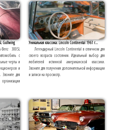
L Gullwing
Уникальная классика: Lincoln Continental 1961 г...
s-Benz 300SL
Легендарный Lincoln Continental в отличном для
автомобиль с
своего возраста состоянии. Идеальный выбор для
льные черты и
любителей истинной американской классики.
екционеров и
Звоните для получения дополнительной информации
. Звоните для
и записи на просмотр.
организации