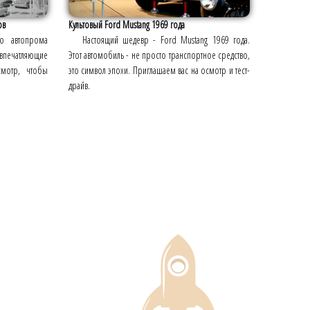
ов
Культовый Ford Mustang 1969 года
го автопрома
Настоящий шедевр - Ford Mustang 1969 года.
 впечатляющие
Этот автомобиль - не просто транспортное средство,
смотр, чтобы
это символ эпохи. Приглашаем вас на осмотр и тест-
драйв.