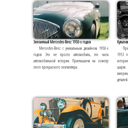
Элегантный Mercedes-Benz 1950-х годов
Культов
Mercedes-Benz с уникальным дизайном 1950-х
Пре
годов. Это не просто автомобиль, это часть
1953 г
автомобильной истории. Приглашаем на осмотр
истори
этого прекрасного экземпляра.
шарм
америк
деталей