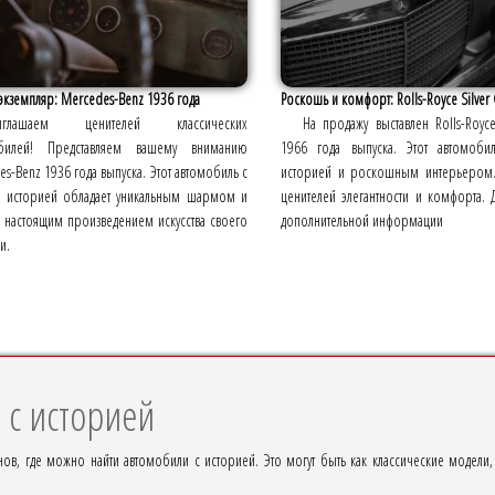
экземпляр: Mercedes-Benz 1936 года
Роскошь и комфорт: Rolls-Royce Silver
иглашаем ценителей классических
На продажу выставлен Rolls-Royce
билей! Представляем вашему вниманию
1966 года выпуска. Этот автомоби
s-Benz 1936 года выпуска. Этот автомобиль с
историей и роскошным интерьером.
й историей обладает уникальным шармом и
ценителей элегантности и комфорта. 
я настоящим произведением искусства своего
дополнительной информации
и.
 с историей
ов, где можно найти автомобили с историей. Это могут быть как классические модели