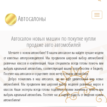
Автосалоны
Автосалон новых машин по покупке купли
продаже авто автомобилей
Мечтаете о новом автомобиле? В нашем автосалоне вы найдёте лучшие модели
от известных автопроизводителей. Мы предлагаем широкий выбор автомобилей
различных классов и комплектаций. Наши специалисты всегда готовы помочь вам
выбрать идеальный автомобиль, соответствующий вашим потребностям и бюджету.
Посетите наш автосалон и осуществите свою мечту о новом автомобиле.
Добро пожаловать в наш автосалон, где вас ждёт удивительный мир новых
автомобилей. Мы предлагаем вам широкий выбор моделей различных марок и
классов. Наши эксперты всегда готовы поделиться своими знаниями и помочь вам
выбрать идеальный автомобиль. Посетите нас и ощутите радость от владения новым
автомобилем!