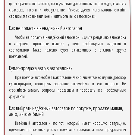
цены в разных автосалонах, но и учитывать дополнительные расходы, такие как
страховка, налоги и обслуживание. Рекомендуется использовать онлайн-
сервисы для сравнения цен и читать отзывы о автосалонах.
Как не попасть в ненадёжный автосалон
Чтобы не попасть в ненадёжный автосалон, изучите репутацию автосалона
в интернете, проверьте наличие у него необходимых лицензий и
сертификатов. Также полезно будет ознакомиться с отзывами других
покупателей.
Купля-продажа авто в автосалонах
При покупке автомобиля в автосалоне важно внимательно изучить договор
купли-продажи, проверить состояние автомобиля и его историю. Не
стесняйтесь задавать вопросы продавцам и требовать все необходимые
документы.
Как выбрать надёжный автосалон по покупке, продаже машин,
авто, автомобилей
Надёжный автосалон - это тот, который имеет хорошую репутацию,
предлагает прозрачные условия покупки и продажи, а также предоставляет