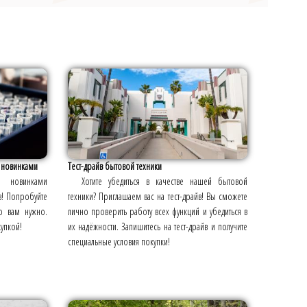
с новинками
Тест-драйв бытовой техники
 новинками
Хотите убедиться в качестве нашей бытовой
в! Попробуйте
техники? Приглашаем вас на тест-драйв! Вы сможете
то вам нужно.
лично проверить работу всех функций и убедиться в
упкой!
их надёжности. Запишитесь на тест-драйв и получите
специальные условия покупки!