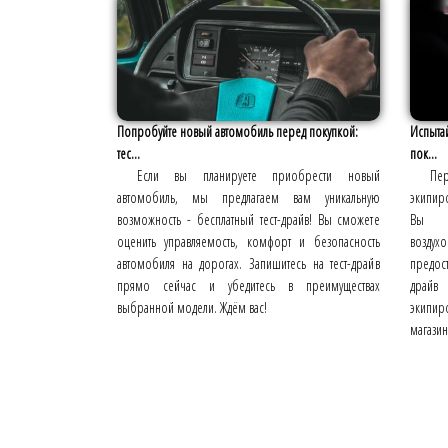
Попробуйте новый автомобиль перед покупкой:
Испыта
тес...
пок...
Если вы планируете приобрести новый
Пер
автомобиль, мы предлагаем вам уникальную
экипиро
возможность - бесплатный тест-драйв! Вы сможете
Вы 
оценить управляемость, комфорт и безопасность
воздух
автомобиля на дорогах. Запишитесь на тест-драйв
предост
прямо сейчас и убедитесь в преимуществах
драйв
выбранной модели. Ждём вас!
экипи
магазин