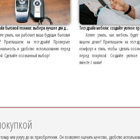
айв бытовой техники: выбери лучшее для д...
Тест-драйв мебели: создайте уютное пр
ите узнать, как работает ваша будущая бытовая
Хотите узнать, как мебель будет
а? Приглашаем на тест-драйв! Проверьте
вашем доме? Приглашаем на тест-др
ональность и удобство использования перед
комфорт и стиль, чтобы сделать осо
й. Сделайте осознанный выбор!
перед покупкой. Создайте уютное 
вместе с нами!
покупкой
 товар или услугу до их приобретения. Он позволяет оценить качество, удобство использ