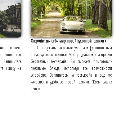
Откройте для себя мир новой кухонной техники с...
айв нашего
Хотите узнать, насколько удобна и функциональна
оценить его
новая кухонная техника? Мы предлагаем вам пройти
я. Запишитесь
бесплатный тест-драйв! Вы сможете приготовить
ите скидку на
любимые блюда, используя все возможности
устройства. Запишитесь на тест-драйв и оцените
качество и удобство новой техники. Ждём ваших
заявок!