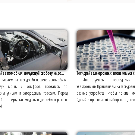
айв автомобиля: почувствуй свободу на до...
Тест-драйв электроники: познакомься 
глашаем на тест-драйв нашего автомобиля!
Интересуетесь последними
ствуй мощь и комфорт, прокатись по
электроники? Приглашаем на тест-драй
ким улицам и загородным трассам. Перед
разные устройства, чтобы понять, ч
й проверь, как модель ведёт себя в разных
Сделайте правильный выбор перед пок
х!