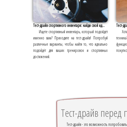
Тест-драйв спортивного инвентаря: найди свой ид...
Тест-др
Ищете спортивный инвентарь, который подойдёт
Хот
именно вам? Приходите на тест-драйв! Попробуй
техник
различные варианты, чтобы найти то, что идеально
функци
подойдёт для ваших тренировок и спортивных
покупко
достижений.
Тест-драйв перед 
Тест-драйв - это возможность попробовать