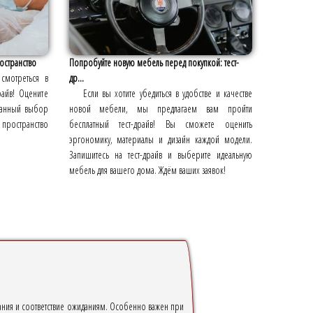
остранство
Попробуйте новую мебель перед покупкой: тест-
 смотреться в
др...
айв! Оцените
Если вы хотите убедиться в удобстве и качестве
знанный выбор
новой мебели, мы предлагаем вам пройти
пространство
бесплатный тест-драйв! Вы сможете оценить
эргономику, материалы и дизайн каждой модели.
Запишитесь на тест-драйв и выберите идеальную
мебель для вашего дома. Ждём ваших заявок!
ования и соответствие ожиданиям. Особенно важен при