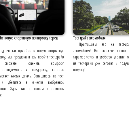
йте новую спортивную экипировку перед
Тест-драйв автомобиля
Приглашаем вас на тест-др
ед тем как приобрести новую спортивную
автомобиля! Вы сможете лично 
вку, мы предлагаем вам пройти тест-драйв!
характеристики и удобство управлени
сможете оценить комфорт,
на тест-драйв уже сегодня и получ
опроницаемость и поддержку, которые
покупку!
авляет каждая деталь. Запишитесь на тест-
 и убедитесь в качестве выбранной
ровки. Ждём вас в нашем спортивном
е!