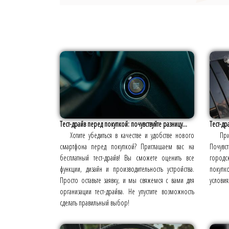
Тест-драйв перед покупкой: почувствуйте разницу...
Тест-др
Хотите убедиться в качестве и удобстве нового
При
смартфона перед покупкой? Приглашаем вас на
Почув
бесплатный тест-драйв! Вы сможете оценить все
городс
функции, дизайн и производительность устройства.
покупко
Просто оставьте заявку, и мы свяжемся с вами для
условия
организации тест-драйва. Не упустите возможность
сделать правильный выбор!