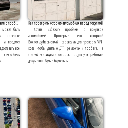
иля с проб...
Как проверить историю автомобиля перед покупкой
м может быть
Хотите избежать проблем с покупкой
ти. Проверьте
автомобиля? Проверьте его историю!
о на предмет
Воспользуйтесь онлайн-сервисами для проверки VIN-
доставить все
кода, чтобы узнать о ДТП, ремонтах и пробеге. Не
тесняйтесь
стесняйтесь задавать вопросы продавцу и требовать
м.
документы. Будьте бдительны!