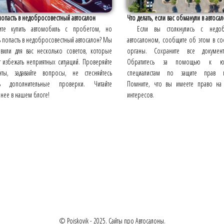
попасть в недобросовестный автосалон
Что делать, если вас обманули в автоса
тите купить автомобиль с пробегом, но
Если вы столкнулись с недоб
 попасть в недобросовестный автосалон? Мы
автосалоном, сообщите об этом в со
овили для вас несколько советов, которые
органы. Сохраните все докуме
 избежать неприятных ситуаций. Проверяйте
Обратитесь за помощью к ю
нты, задавайте вопросы, не стесняйтесь
специалистам по защите прав по
ть дополнительные проверки. Читайте
Помните, что вы имеете право на 
нее в нашем блоге!
интересов.
© Poiskovik - 2025. Сайты про Автосалоны.