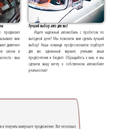
на
Лучший выбор авто для вас!
е предлагают
Ищете надёжный автомобиль с пробегом по
казывают вам
выгодной цене? Мы поможем вам сделать лучший
вают давление
выбор! Наша команда профессионалов подберёт
зию салона и
для вас идеальный вариант, учитывая ваши
асность - ваш
предпочтения и бюджет. Обращайтесь к нам, и мы
сделаем вашу мечту о собственном автомобиле
реальностью!
в и получить наилучшее предложение. Вот несколько