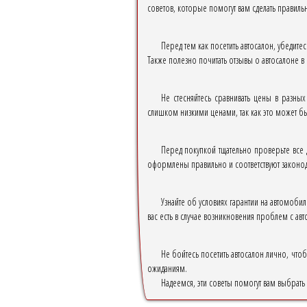
советов, которые помогут вам сделать правил
Перед тем как посетить автосалон, убедите
Также полезно почитать отзывы о автосалоне в 
Не стесняйтесь сравнивать цены в разны
слишком низкими ценами, так как это может б
Перед покупкой тщательно проверьте все 
оформлены правильно и соответствуют законода
Узнайте об условиях гарантии на автомобил
вас есть в случае возникновения проблем с ав
Не бойтесь посетить автосалон лично, что
ожиданиям.
Надеемся, эти советы помогут вам выбрать