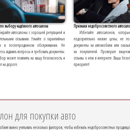
 по выбору надёжного автосалона
Признаки недобросовестного автосало
ирайте автосалоны с хорошей репутацией и
Избегайте автосалонов, которы
тельными отзывами. Узнайте о гарантийных
подозрительно низкие цены, не по
ях и послепродажном обслуживании. Не
документы на автомобили или оказы
тесь задавать вопросы и требовать документы.
на покупателей. Проверьте лицен
бор может повлиять на вашу безопасность и
отзывы о нём в интернете. Ваша безоп
т на дороге.
приоритет!
алон для покупки авто
обиля важно учитывать несколько факторов, чтобы избежать недобросовестных продавцо