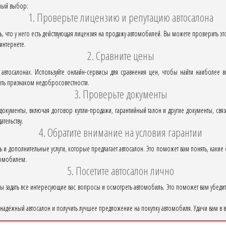
ьный выбор:
1. Проверьте лицензию и репутацию автосалона
сь, что у него есть действующая лицензия на продажу автомобилей. Вы можете проверить эт
интернете.
2. Сравните цены
х автосалонах. Используйте онлайн-сервисы для сравнения цен, чтобы найти наиболее
ыть признаком недобросовестности.
3. Проверьте документы
документы, включая договор купли-продажи, гарантийный талон и другие документы, связ
тельству.
4. Обратите внимание на условия гарантии
ь и дополнительные услуги, которые предлагает автосалон. Это поможет вам понять, какие 
томобилем.
5. Посетите автосалон лично
бы задать все интересующие вас вопросы и осмотреть автомобиль. Это поможет вам убедит
 надёжный автосалон и получить лучшее предложение на покупку автомобиля. Удачи вам в