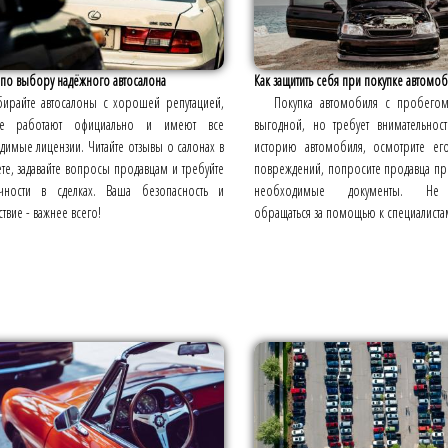
 по выбору надёжного автосалона
Как защитить себя при покупке автомоб
ирайте автосалоны с хорошей репутацией,
Покупка автомобиля с пробего
ые работают официально и имеют все
выгодной, но требует внимательнос
имые лицензии. Читайте отзывы о салонах в
историю автомобиля, осмотрите ег
те, задавайте вопросы продавцам и требуйте
повреждений, попросите продавца пре
чности в сделках. Ваша безопасность и
необходимые документы. Не с
твие - важнее всего!
обращаться за помощью к специалиста