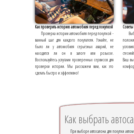
Как проверить историю автомобиля перед покупкой
Советы
Проверка истории автомобиля перед покупкой -
Выб
важный шаг для каждого покупателя. Узнайте, не
положи
было ли у автомобиля серьёзных аварий, не
услови
находится ли он в залоге или розыске.
стесняй
Воспользуйтесь услугами проверенных сервисов для
Ваш вы
проверки истории. Мы расскажем вам, как это
комфор
сделать быстро и эффективно!
Как выбрать автос
При выборе автосалона для покупки автом