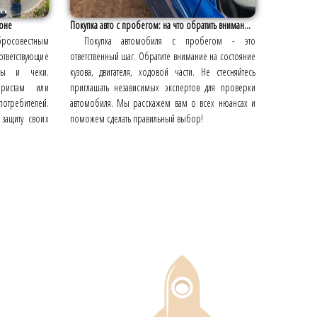
лоне
Покупка авто с пробегом: на что обратить вниман...
росовестным
Покупка автомобиля с пробегом - это
ответствующие
ответственный шаг. Обратите внимание на состояние
нты и чеки.
кузова, двигателя, ходовой части. Не стесняйтесь
ристам или
приглашать независимых экспертов для проверки
требителей.
автомобиля. Мы расскажем вам о всех нюансах и
защиту своих
поможем сделать правильный выбор!