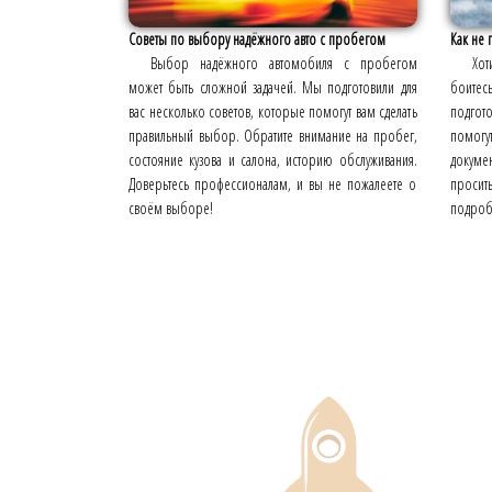
Советы по выбору надёжного авто с пробегом
Как не 
Выбор надёжного автомобиля с пробегом
Хо
может быть сложной задачей. Мы подготовили для
боитесь
вас несколько советов, которые помогут вам сделать
подгот
правильный выбор. Обратите внимание на пробег,
помогут
состояние кузова и салона, историю обслуживания.
докуме
Доверьтесь профессионалам, и вы не пожалеете о
проси
своём выборе!
подроб