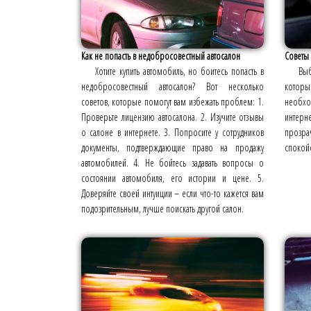
Как не попасть в недобросовестный автосалон
Советы
Хотите купить автомобиль, но боитесь попасть в
Выб
недобросовестный автосалон? Вот несколько
котор
советов, которые помогут вам избежать проблем: 1.
необход
Проверьте лицензию автосалона. 2. Изучите отзывы
интерне
о салоне в интернете. 3. Попросите у сотрудников
прозра
документы, подтверждающие право на продажу
спокойс
автомобилей. 4. Не бойтесь задавать вопросы о
состоянии автомобиля, его истории и цене. 5.
Доверяйте своей интуиции – если что-то кажется вам
подозрительным, лучше поискать другой салон.