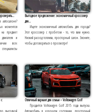
проверить...
Выгодное предложение: экономичный кроссовер
в автосалоне?
для...
вых моментов
Ищете экономичный автомобиль для города?
 на предмет
Этот кроссовер с пробегом - то, что вам нужно.
 двигателя и
Низкий расход топлива, просторный салон. Звоните,
личии всех
чтобы договориться о просмотре!
специалисты
 с
Отличный вариант для семьи – Volkswagen Golf
Продаётся Volkswagen Golf 2015 года выпуска.
 по выгодной
Автомобиль в хорошем состоянии, просторный