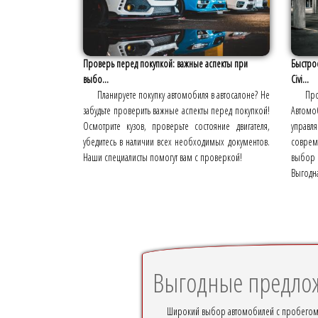
Проверь перед покупкой: важные аспекты при
Быстро
выбо...
Civi...
Планируете покупку автомобиля в автосалоне? Не
Про
забудьте проверить важные аспекты перед покупкой!
Автомо
Осмотрите кузов, проверьте состояние двигателя,
управ
убедитесь в наличии всех необходимых документов.
соврем
Наши специалисты помогут вам с проверкой!
выбор 
Выгодна
Выгодные предлож
Широкий выбор автомобилей с пробегом 