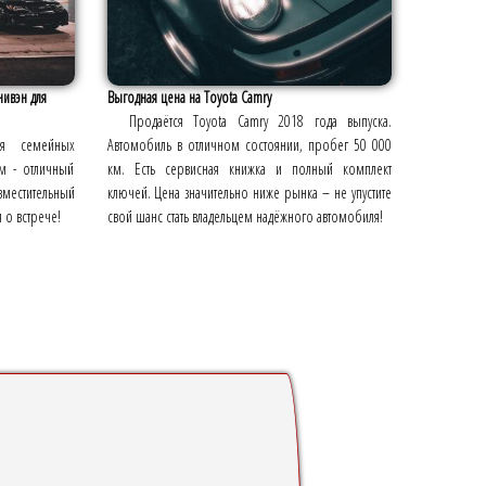
ивэн для
Выгодная цена на Toyota Camry
Продаётся Toyota Camry 2018 года выпуска.
я семейных
Автомобиль в отличном состоянии, пробег 50 000
ом - отличный
км. Есть сервисная книжка и полный комплект
стительный
ключей. Цена значительно ниже рынка – не упустите
 о встрече!
свой шанс стать владельцем надёжного автомобиля!