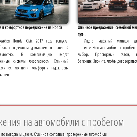
е и комфортное передвижение на Honda
Отличное предложение: семейный мин
путе...
даётся Honda Civic 2017 года выпуска.
Ищете надёжный минивэн дл
биль с надёжным двигателем и отличной
поездок? Этот автомобиль с пробег
ляемостью. В комплектацию входят
выбор. Просторный салон, вме
енные системы безопасности. Отличный
багажник. Звоните, чтобы договориться
для тех, кто ценит комфорт и надёжность.
я цена!
ения на автомобили с пробегом
по выгодным ценам. Отличное состояние, проверенные автомобили.