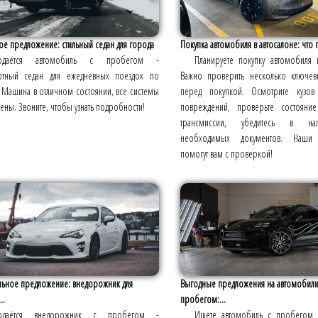
е предложение: стильный седан для города
Покупка автомобиля в автосалоне: что 
одаётся автомобиль с пробегом -
Планируете покупку автомобиля 
тный седан для ежедневных поездок по
Важно проверить несколько ключе
 Машина в отличном состоянии, все системы
перед покупкой. Осмотрите кузов
ны. Звоните, чтобы узнать подробности!
повреждений, проверьте состояние
трансмиссии, убедитесь в на
необходимых документов. Наши 
помогут вам с проверкой!
льное предложение: внедорожник для
Выгодные предложения на автомобили
..
пробегом:...
одаётся внедорожник с пробегом -
Ищете автомобиль с пробегом