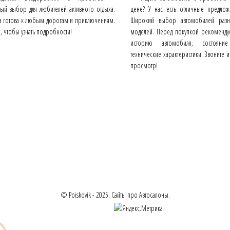
ный выбор для любителей активного отдыха.
цене? У нас есть отличные предлож
 готова к любым дорогам и приключениям.
Широкий выбор автомобилей раз
, чтобы узнать подробности!
моделей. Перед покупкой рекоменду
историю автомобиля, состояни
технические характеристики. Звоните 
просмотр!
© Poiskovik - 2025. Сайты про Автосалоны.