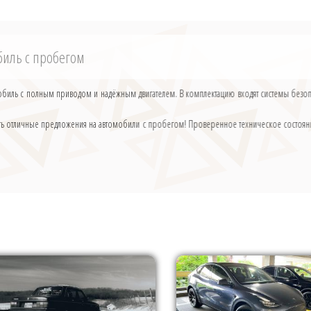
биль с пробегом
томобиль с полным приводом и надёжным двигателем. В комплектацию входят системы без
ть отличные предложения на автомобили с пробегом! Проверенное техническое состояни