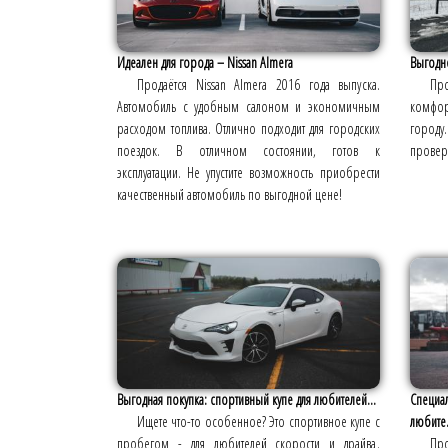
Идеален для города – Nissan Almera
Выгодно
Продаётся Nissan Almera 2016 года выпуска.
Пр
Автомобиль с удобным салоном и экономичным
комфор
расходом топлива. Отлично подходит для городских
городу.
поездок. В отличном состоянии, готов к
провере
эксплуатации. Не упустите возможность приобрести
качественный автомобиль по выгодной цене!
Выгодная покупка: спортивный купе для любителей...
Специа
Ищете что-то особенное? Это спортивное купе с
любите.
пробегом - для любителей скорости и драйва.
Пр