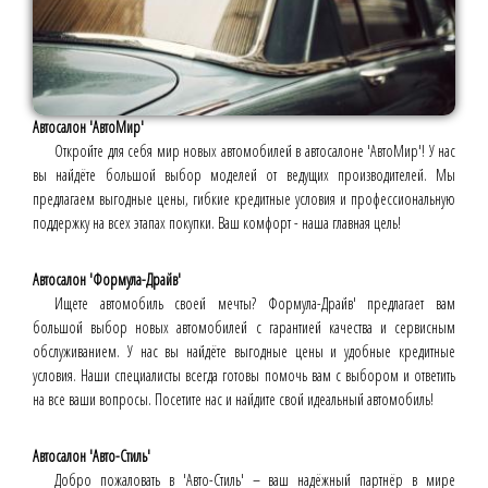
Автосалон 'АвтоМир'
Откройте для себя мир новых автомобилей в автосалоне 'АвтоМир'! У нас
вы найдёте большой выбор моделей от ведущих производителей. Мы
предлагаем выгодные цены, гибкие кредитные условия и профессиональную
поддержку на всех этапах покупки. Ваш комфорт - наша главная цель!
Автосалон 'Формула-Драйв'
Ищете автомобиль своей мечты? Формула-Драйв' предлагает вам
большой выбор новых автомобилей с гарантией качества и сервисным
обслуживанием. У нас вы найдёте выгодные цены и удобные кредитные
условия. Наши специалисты всегда готовы помочь вам с выбором и ответить
на все ваши вопросы. Посетите нас и найдите свой идеальный автомобиль!
Автосалон 'Авто-Стиль'
Добро пожаловать в 'Авто-Стиль' – ваш надёжный партнёр в мире