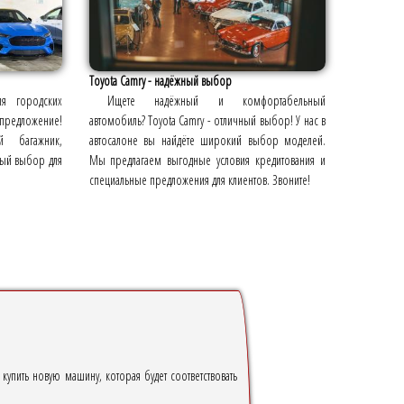
Toyota Camry - надёжный выбор
я городских
Ищете надёжный и комфортабельный
редложение!
автомобиль? Toyota Camry - отличный выбор! У нас в
й багажник,
автосалоне вы найдёте широкий выбор моделей.
ный выбор для
Мы предлагаем выгодные условия кредитования и
специальные предложения для клиентов. Звоните!
пить новую машину, которая будет соответствовать