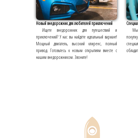
Новый внедорожник для любителей приключений
Специа
Ищете внедорожник для путешествий и
Мы 
приключений? У нас вы найдёте идеальный вариант!
покупку
Мощный двигатель, высокий клиренс, полный
специ
привод. Готовьтесь к новым открытиям вместе с
обладат
нашим внедорожником. Звоните!