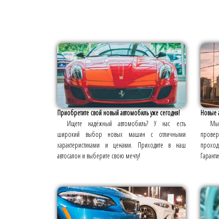
Приобретите свой новый автомобиль уже сегодня!
Новые а
Ищете надёжный автомобиль? У нас есть
Мы 
широкий выбор новых машин с отличными
провер
характеристиками и ценами. Приходите в наш
проход
автосалон и выберите свою мечту!
Гаранти