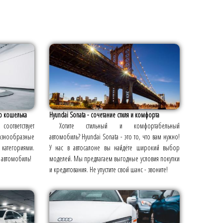
о кошелька
Hyundai Sonata - сочетание стиля и комфорта
оответствует
Хотите стильный и комфортабельный
разнообразные
автомобиль? Hyundai Sonata - это то, что вам нужно!
тегориями.
У нас в автосалоне вы найдёте широкий выбор
 автомобиль!
моделей. Мы предлагаем выгодные условия покупки
и кредитования. Не упустите свой шанс - звоните!