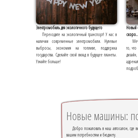
Электромобиль для экологичного будущего
Новый 
Переходите на экологичный транспорт! У нас в
скоро..
наличии современные электромобили. Нулевые
Меч
выбросы, экономия на топливе, поддержка
то, чт
государства. Сделайте свой вклад в будущее планеты.
дизайн
Узнайте больше!
адренал
подроб
Новые машины: по
Добро пожаловать в наш автосалон, где 
вашим потребностям и бюджету.