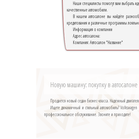
Наши специалисты помогут вам выбрать ид
качественные автомобили.
В нашем автосалоне вы найдёте разноо
кредитования и различные программы лояльнос
Информация о компании
Адрес автосалона:
Компания:
Автосалон "Название"
Новую машину: покупку в автосалоне
Продаётся новый седан бизнес-класса. Надёжный двигател
Ищете динамичный и стильный автомобиль? Volkswagen 
профессиональное обслуживание. Звоните и приходите!