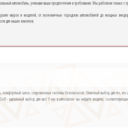
еальный автомобиль, учитывая ваши предпочтения и требования. Мы работаем только с
бразие марок и моделей, от экономичных городских автомобилей до мощных внедо
ти для наших клиентов.
ь, комфортный салон, современные системы безопасности. Отличный выбор для тех, кто це
Golf - идеальный выбор для вас! У нас в автосалоне вы найдёте модели, соответству