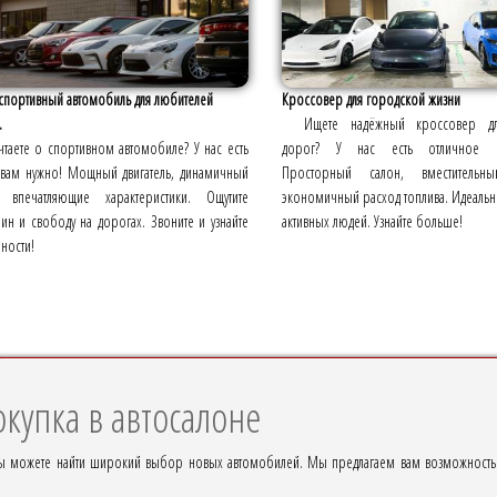
спортивный автомобиль для любителей
Кроссовер для городской жизни
.
Ищете надёжный кроссовер дл
таете о спортивном автомобиле? У нас есть
дорог? У нас есть отличное п
о вам нужно! Мощный двигатель, динамичный
Просторный салон, вместительны
, впечатляющие характеристики. Ощутите
экономичный расход топлива. Идеаль
ин и свободу на дорогах. Звоните и узнайте
активных людей. Узнайте больше!
ности!
купка в автосалоне
вы можете найти широкий выбор новых автомобилей. Мы предлагаем вам возможность ку