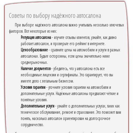
Советы по выбору надёжного автосалона
При выборе надёжного автосалона важно учитывать несколько ключевых
факторов. Вот некоторые из них:
Репутация автосалона
- изучите отзывы клиентов, узнайте, как давно
работает автосалон, и проверьте его рейтинг в интернете.
Ценообразование
- сравните цены на автомобили и услуги в разных
автосалонах. Будьте осторожны, если цены значительно ниже
среднерыночных.
Наличие документов
- убедитесь, что у автосалона есть все
необходимые лицензии и сертификаты. Это гарантирует, что вы
имеете дело с легальным бизнесом.
Условия гарантии
- уточните условия гарантии на автомобили и
дополнительные услуги. Надёжные автосалоны предлагают чёткие и
понятные условия.
Дополнительные услуги
- узнайте о дополнительных услугах, таких как
техническое обслуживание, ремонт и страхование. Это поможет вам
понять, насколько автосалон ориентирован на долгосрочное
сотрудничество.