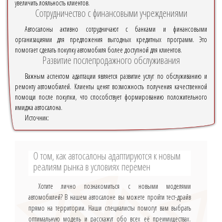
увеличить лояльность клиентов.
Сотрудничество с финансовыми учреждениями
Автосалоны активно сотрудничают с банками и финансовыми
организациями для предложения выгодных кредитных программ. Это
помогает сделать покупку автомобиля более доступной для клиентов.
Развитие послепродажного обслуживания
Важным аспектом адаптации является развитие услуг по обслуживанию и
ремонту автомобилей. Клиенты ценят возможность получения качественной
помощи после покупки, что способствует формированию положительного
имиджа автосалона.
Источник:
О том, как автосалоны адаптируются к новым
реалиям рынка в условиях перемен
Хотите лично познакомиться с новыми моделями
автомобилей? В нашем автосалоне вы можете пройти тест-драйв
прямо на территории. Наши специалисты помогут вам выбрать
оптимальную модель и расскажут обо всех её преимуществах.