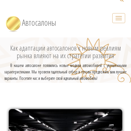
Автосалоны
Как адаптации автосалонов к новым реалиям
рынка влияют на их стратегии развития
В нашем автосалоне появились новые модели автомобилей с улучшенными
характеристиками. Мы провели тщательный отбор и готовы предложить вам лучшие
варианты. Посетите нас и выберите свой идеальный автомобиль!