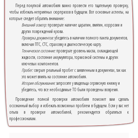
Перед покупкой автомобиля важно провести его тщательную проверку,
чтобы избежать неприятных сюрпризов в будущем. Вот основные аспекты, на
которые следует обратить внимание:
Внешний осмотр:
проверьте наличие царапин, вмятин, коррозии и
других повреждений кузова.
Проверка документов:
убедитесь в наличии полного пакета документов,
включая ПТС, СТС, страховку и диагностическую карту.
Техническое состояние:
проверьте уровень масла, охлаждающей
жидкости, состояние аккумулятора, тормозной системы и других
ключевых компонентов.
Пробег:
сверьте реальный пробег с заявленным в документах, так как
это может влиять на состояние автомобиля.
История обслуживания:
запросите у владельца сервисную книжку и
убедитесь, что все необходимые ТО были проведены вовремя.
Проведение полной проверки автомобиля поможет вам сделать
осознанный выбор и избежать возможных проблем в будущем. Если у вас нет
опыта в проверке автомобилей, рекомендуется обратиться к
профессионалам.