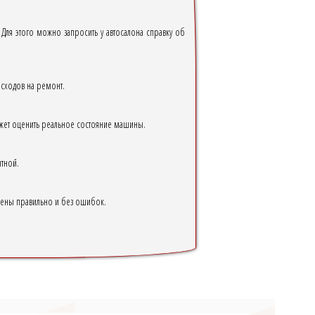
 Для этого можно запросить у автосалона справку об
асходов на ремонт.
ожет оценить реальное состояние машины.
нтной.
млены правильно и без ошибок.