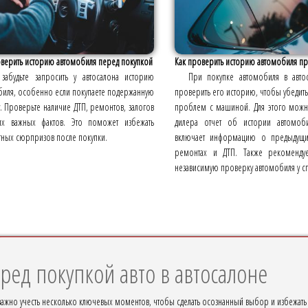
оверить историю автомобиля перед покупкой
Как проверить историю автомобиля при
забудьте запросить у автосалона историю
При покупке автомобиля в авто
биля, особенно если покупаете подержанную
проверить его историю, чтобы убедитьс
 Проверьте наличие ДТП, ремонтов, залогов
проблем с машиной. Для этого можн
их важных фактов. Это поможет избежать
дилера отчет об истории автомоб
тных сюрпризов после покупки.
включает информацию о предыдущих
ремонтах и ДТП. Также рекомендуе
независимую проверку автомобиля у сп
ред покупкой авто в автосалоне
важно учесть несколько ключевых моментов, чтобы сделать осознанный выбор и избежат