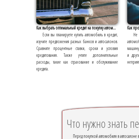
Как выбрать оптимальный кредит на покупку автом...
Как пр
Если вы планируете купить автомобиль в кредит,
Не 
изучите предложения разных банков и автосалонов.
автомо
Сравните процентные ставки, сроки и условия
машину.
кредитования. Также учтите дополнительные
и друг
расходы, такие как страхование и обслуживание
неприя
кредита.
Что нужно знать пе
Перед покупкой автомобиля в автосалоне 