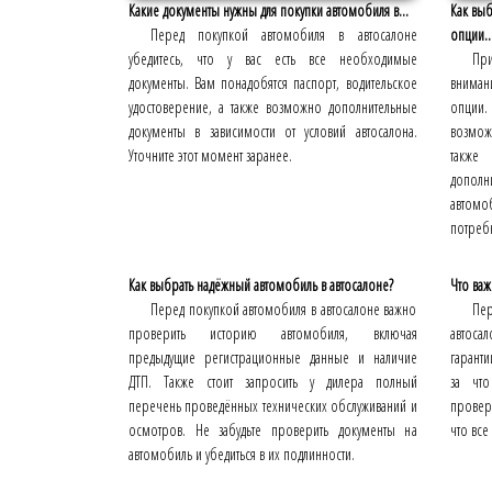
Какие документы нужны для покупки автомобиля в...
Как вы
Перед покупкой автомобиля в автосалоне
опции..
убедитесь, что у вас есть все необходимые
При
документы. Вам понадобятся паспорт, водительское
вниман
удостоверение, а также возможно дополнительные
опции.
документы в зависимости от условий автосалона.
возмож
Уточните этот момент заранее.
также
дополн
автом
потребн
Как выбрать надёжный автомобиль в автосалоне?
Что важ
Перед покупкой автомобиля в автосалоне важно
Пе
проверить историю автомобиля, включая
автоса
предыдущие регистрационные данные и наличие
гаранти
ДТП. Также стоит запросить у дилера полный
за что
перечень проведённых технических обслуживаний и
провер
осмотров. Не забудьте проверить документы на
что все
автомобиль и убедиться в их подлинности.