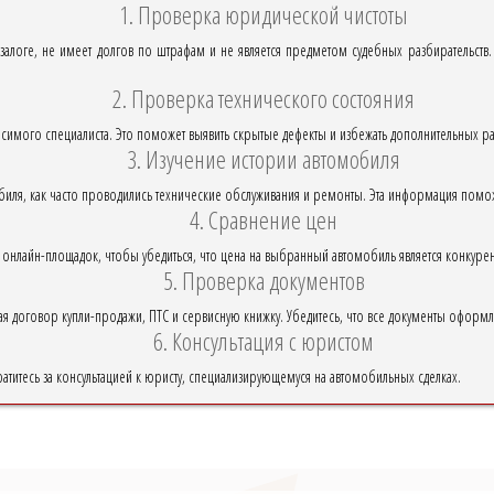
1. Проверка юридической чистоты
 залоге, не имеет долгов по штрафам и не является предметом судебных разбирательств.
2. Проверка технического состояния
исимого специалиста. Это поможет выявить скрытые дефекты и избежать дополнительных р
3. Изучение истории автомобиля
мобиля, как часто проводились технические обслуживания и ремонты. Эта информация пом
4. Сравнение цен
 онлайн-площадок, чтобы убедиться, что цена на выбранный автомобиль является конкуре
5. Проверка документов
чая договор купли-продажи, ПТС и сервисную книжку. Убедитесь, что все документы офор
6. Консультация с юристом
ратитесь за консультацией к юристу, специализирующемуся на автомобильных сделках.