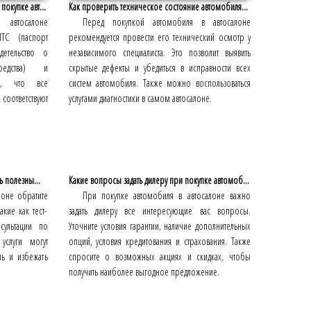
окупке авт...
Как проверить техническое состояние автомобиля...
автосалоне
Перед покупкой автомобиля в автосалоне
ТС (паспорт
рекомендуется провести его технический осмотр у
детельство о
независимого специалиста. Это позволит выявить
редства) и
скрытые дефекты и убедиться в исправности всех
сь, что все
систем автомобиля. Также можно воспользоваться
оответствуют
услугами диагностики в самом автосалоне.
ь полезны...
Какие вопросы задать дилеру при покупке автомоб...
лоне обратите
При покупке автомобиля в автосалоне важно
акие как тест-
задать дилеру все интересующие вас вопросы.
нсультации по
Уточните условия гарантии, наличие дополнительных
услуги могут
опций, условия кредитования и страхования. Также
ь и избежать
спросите о возможных акциях и скидках, чтобы
получить наиболее выгодное предложение.