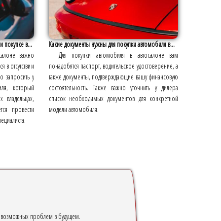
 покупке в...
Какие документы нужны для покупки автомобиля в...
салоне важно
Для покупки автомобиля в автосалоне вам
я в отсутствии
понадобятся паспорт, водительское удостоверение, а
о запросить у
также документы, подтверждающие вашу финансовую
иля, который
состоятельность. Также важно уточнить у дилера
 владельцах,
список необходимых документов для конкретной
тся провести
модели автомобиля.
ециалиста.
ь возможных проблем в будущем.