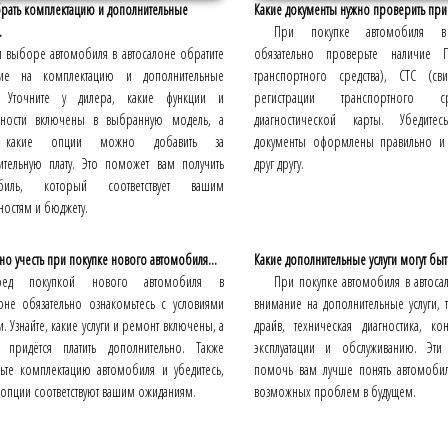
брать комплектацию и дополнительные
Какие документы нужно проверить при п
.
При покупке автомобиля в 
 выборе автомобиля в автосалоне обратите
обязательно проверьте наличие П
ие на комплектацию и дополнительные
транспортного средства), СТС (сви
 Уточните у дилера, какие функции и
регистрации транспортного с
ности включены в выбранную модель, а
диагностической карты. Убедите
 какие опции можно добавить за
документы оформлены правильно и с
ительную плату. Это поможет вам получить
друг другу.
обиль, который соответствует вашим
остям и бюджету.
но учесть при покупке нового автомобиля...
Какие дополнительные услуги могут быт
ред покупкой нового автомобиля в
При покупке автомобиля в автоса
лоне обязательно ознакомьтесь с условиями
внимание на дополнительные услуги, т
и. Узнайте, какие услуги и ремонт включены, а
драйв, техническая диагностика, ко
 придётся платить дополнительно. Также
эксплуатации и обслуживанию. Эти 
ьте комплектацию автомобиля и убедитесь,
помочь вам лучше понять автомобил
 опции соответствуют вашим ожиданиям.
возможных проблем в будущем.