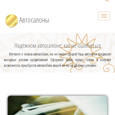
Автосалоны
Надёжном автосалоне: как не ошибиться
Мечтаете о новом автомобиле, но не хватает средств? Наш автосалон предлагает
выгодные условия кредитования! Оформите заявку прямо сейчас и получите
возможность приобрести автомобиль вашей мечты на удобных условиях.