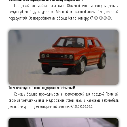
Городской автомобиль стал мал? Обменяй его на нашу модель и
почувствуй свободу на дорогах! Мощный и стильный автомобиль, который
порадует тебя. За подробностями обращайся по номеру: +7 ХХХ ХХХ-ХХ-ХХ.
Твоя легковушка - наш внедорожник: обменяй!
Хочешь больше проходимости и возможностей для поездок? Поменяй
свою легковушку на наш внедорожник! Устойчивый и надёжный автомобиль
для любых дорог. Для консультаций звоните: +7 ХХХ ХХХ-ХХ-ХХ.