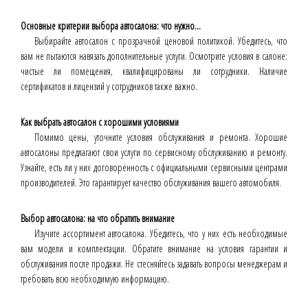
Основные критерии выбора автосалона: что нужно...
Выбирайте автосалон с прозрачной ценовой политикой. Убедитесь, что
вам не пытаются навязать дополнительные услуги. Осмотрите условия в салоне:
чистые ли помещения, квалифицированы ли сотрудники. Наличие
сертификатов и лицензий у сотрудников также важно.
Как выбрать автосалон с хорошими условиями
Помимо цены, уточните условия обслуживания и ремонта. Хорошие
автосалоны предлагают свои услуги по сервисному обслуживанию и ремонту.
Узнайте, есть ли у них договорённость с официальными сервисными центрами
производителей. Это гарантирует качество обслуживания вашего автомобиля.
Выбор автосалона: на что обратить внимание
Изучите ассортимент автосалона. Убедитесь, что у них есть необходимые
вам модели и комплектации. Обратите внимание на условия гарантии и
обслуживания после продажи. Не стесняйтесь задавать вопросы менеджерам и
требовать всю необходимую информацию.